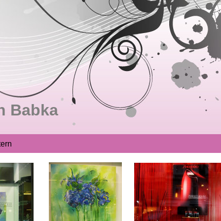
n Babka
tern